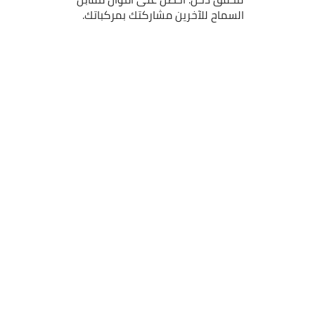
السماح للآخرين مشاركتك بمركباتك.
الدعم
السياسات
الاسئلة الشائعة
الاحكام والشروط
اتصل بنا
سياسة الخصوصية
استفسارات الشركاء
اخلاء المسئولية