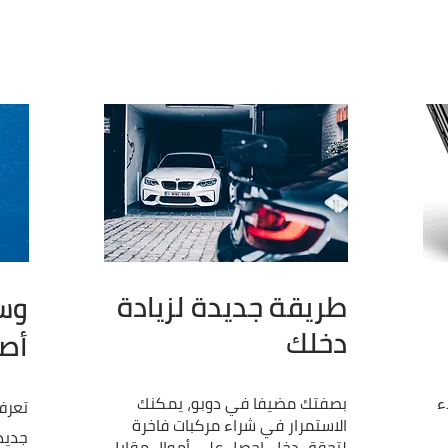
طريقة جديدة لزيادة
وس
دخلك
أص
ء
بصفتك مضيفا في دوبو، یمكنك
تعرف
الاستمرار في شراء مركبات فاخرة
جديد
لتحقق دخل. احصل على أموال مقابل